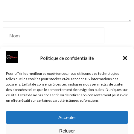
Politique de confidentialité
Enregistrer mon nom, mon e-mail et mon site dans
Pour offrir les meilleures expériences, nous utilisons des technologies
telles que les cookies pour stocker et/ou accéder aux informations des
le navigateur pour mon prochain commentaire.
appareils. Le fait de consentir à ces technologies nous permettra de traiter
des données telles que le comportement de navigation ou les ID uniques sur
ce site. Le fait de ne pas consentir ou de retirer son consentement peut avoir
un effet négatif sur certaines caractéristiques et fonctions.
Accepter
© 2026 Clubentreprise.fr
Actualité au sens large
- Mentions
Refuser