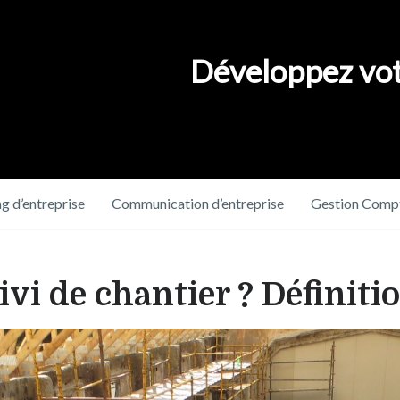
Développez vot
g d’entreprise
Communication d’entreprise
Gestion Compt
ivi de chantier ? Définiti