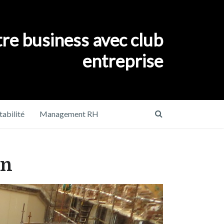
re business avec club
entreprise
abilité
Management RH
on