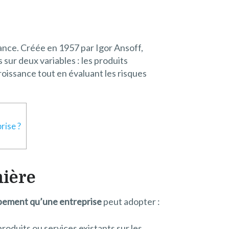
sance. Créée en 1957 par Igor Ansoff,
ur deux variables : les produits
croissance tout en évaluant les risques
rise ?
mière
ppement qu’une entreprise
peut adopter :
roduits ou services existants sur les