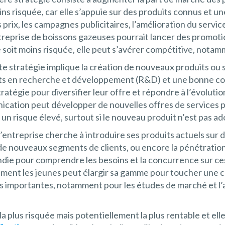
ins risquée, car elle s’appuie sur des produits connus et u
s prix, les campagnes publicitaires, l’amélioration du servi
treprise de boissons gazeuses pourrait lancer des promoti
 soit moins risquée, elle peut s’avérer compétitive, nota
te stratégie implique la création de nouveaux produits ou s
ts en recherche et développement (R&D) et une bonne com
ratégie pour diversifier leur offre et répondre à l’évolut
ation peut développer de nouvelles offres de services pou
un risque élevé, surtout si le nouveau produit n’est pas ad
, l’entreprise cherche à introduire ses produits actuels su
 de nouveaux segments de clients, ou encore la pénétratio
die pour comprendre les besoins et la concurrence sur c
ement les jeunes peut élargir sa gamme pour toucher une cl
 importantes, notamment pour les études de marché et l’ada
e la plus risquée mais potentiellement la plus rentable et e