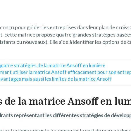
 conçu pour guider les entreprises dans leur plan de crois
cette matrice propose quatre grandes stratégies basées s
stants ou nouveaux). Elle aide à identifier les options de 
quatre stratégies de la matrice Ansoff en lumière
ent utiliser la matrice Ansoff efficacement pour son entrep
avantages mais aussi les limites de la matrice Ansoff
s de la matrice Ansoff en lu
rants représentant les différentes stratégies de dévelo
ère stratégie consiste à augmenter la part de marché des p