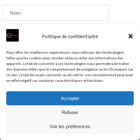
Politique de confidentialité
Enregistrer mon nom, mon e-mail et mon site dans
Pour offrir les meilleures expériences, nous utilisons des technologies
telles que les cookies pour stocker et/ou accéder aux informations des
le navigateur pour mon prochain commentaire.
appareils. Le fait de consentir à ces technologies nous permettra de traiter
des données telles que le comportement de navigation ou les ID uniques sur
ce site. Le fait de ne pas consentir ou de retirer son consentement peut avoir
un effet négatif sur certaines caractéristiques et fonctions.
Accepter
© 2026 Clubentreprise.fr
Actualité au sens large
- Mentions
Refuser
légales et et politique de confidentialité accessibles dans le
Plan du site
Voir les préférences