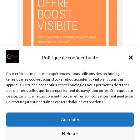
Politique de confidentialité
Pour offrir les meilleures expériences, nous utilisons des technologies
telles que les cookies pour stocker et/ou accéder aux informations des
appareils. Le fait de consentir à ces technologies nous permettra de traiter
Vous souhaitez adhérer au
des données telles que le comportement de navigation ou les ID uniques sur
club ?
ce site. Le fait de ne pas consentir ou de retirer son consentement peut avoir
un effet négatif sur certaines caractéristiques et fonctions.
Accepter
© 2026 Clubentreprise.fr
Actualité au sens large
- Mentions
Refuser
légales et et politique de confidentialité accessibles dans le