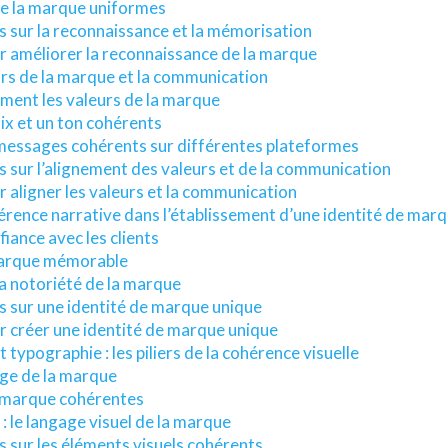
de la marque uniformes
s sur la reconnaissance et la mémorisation
r améliorer la reconnaissance de la marque
urs de la marque et la communication
ement les valeurs de la marque
ix et un ton cohérents
 messages cohérents sur différentes plateformes
s sur l’alignement des valeurs et de la communication
r aligner les valeurs et la communication
hérence narrative dans l’établissement d’une identité de mar
nfiance avec les clients
arque mémorable
 notoriété de la marque
s sur une identité de marque unique
r créer une identité de marque unique
 typographie : les piliers de la cohérence visuelle
age de la marque
 marque cohérentes
: le langage visuel de la marque
s sur les éléments visuels cohérents