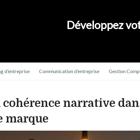
Développez vot
g d’entreprise
Communication d’entreprise
Gestion Compt
 cohérence narrative dan
e marque