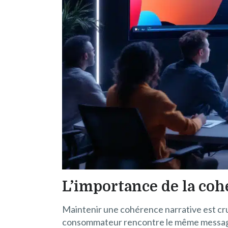
L’importance de la coh
Maintenir une cohérence narrative est cruc
consommateur rencontre le même message ou