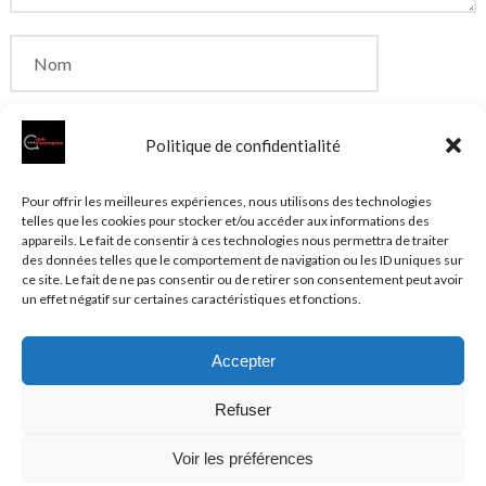
Politique de confidentialité
Enregistrer mon nom, mon e-mail et mon site dans
Pour offrir les meilleures expériences, nous utilisons des technologies
telles que les cookies pour stocker et/ou accéder aux informations des
le navigateur pour mon prochain commentaire.
appareils. Le fait de consentir à ces technologies nous permettra de traiter
des données telles que le comportement de navigation ou les ID uniques sur
ce site. Le fait de ne pas consentir ou de retirer son consentement peut avoir
un effet négatif sur certaines caractéristiques et fonctions.
Accepter
© 2026 Clubentreprise.fr
Actualité au sens large
- Mentions
Refuser
légales et et politique de confidentialité accessibles dans le
Plan du site
Voir les préférences