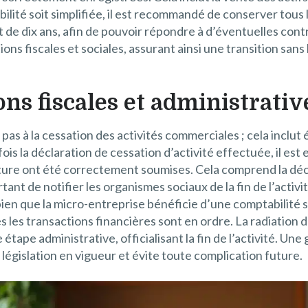
bilité soit simplifiée, il est recommandé de conserver tous
e dix ans, afin de pouvoir répondre à d’éventuelles contrô
ions fiscales et sociales, assurant ainsi une transition sa
ons fiscales et administrativ
pas à la cessation des activités commerciales ; cela inclut
ois la déclaration de cessation d’activité effectuée, il est 
ôture ont été correctement soumises. Cela comprend la décla
ant de notifier les organismes sociaux de la fin de l’activi
bien que la micro-entreprise bénéficie d’une comptabilité s
s les transactions financières sont en ordre. La radiation
étape administrative, officialisant la fin de l’activité. Un
 législation en vigueur et évite toute complication future.