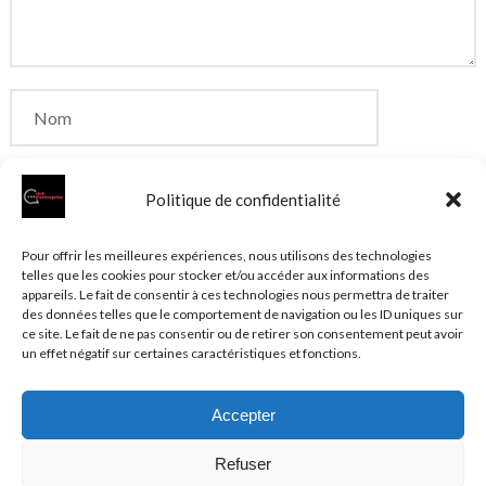
Politique de confidentialité
Enregistrer mon nom, mon e-mail et mon site dans
Pour offrir les meilleures expériences, nous utilisons des technologies
telles que les cookies pour stocker et/ou accéder aux informations des
le navigateur pour mon prochain commentaire.
appareils. Le fait de consentir à ces technologies nous permettra de traiter
des données telles que le comportement de navigation ou les ID uniques sur
ce site. Le fait de ne pas consentir ou de retirer son consentement peut avoir
un effet négatif sur certaines caractéristiques et fonctions.
Accepter
© 2026 Clubentreprise.fr
Actualité au sens large
- Mentions
Refuser
légales et et politique de confidentialité accessibles dans le