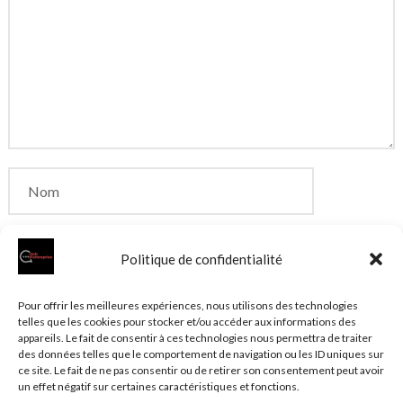
Politique de confidentialité
Enregistrer mon nom, mon e-mail et mon site dans
Pour offrir les meilleures expériences, nous utilisons des technologies
telles que les cookies pour stocker et/ou accéder aux informations des
le navigateur pour mon prochain commentaire.
appareils. Le fait de consentir à ces technologies nous permettra de traiter
des données telles que le comportement de navigation ou les ID uniques sur
ce site. Le fait de ne pas consentir ou de retirer son consentement peut avoir
un effet négatif sur certaines caractéristiques et fonctions.