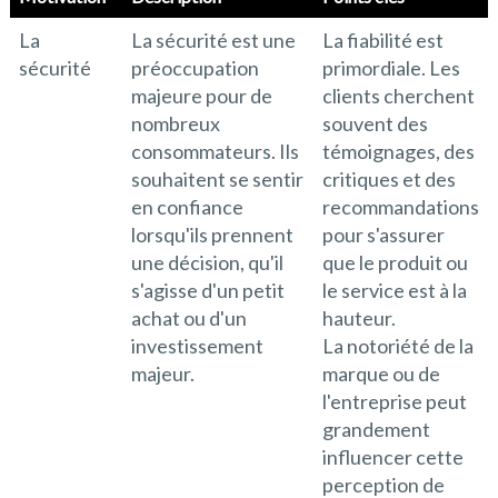
La
La sécurité est une
La fiabilité est
sécurité
préoccupation
primordiale. Les
majeure pour de
clients cherchent
nombreux
souvent des
consommateurs. Ils
témoignages, des
souhaitent se sentir
critiques et des
en confiance
recommandations
lorsqu'ils prennent
pour s'assurer
une décision, qu'il
que le produit ou
s'agisse d'un petit
le service est à la
achat ou d'un
hauteur.
investissement
La notoriété de la
majeur.
marque ou de
l'entreprise peut
grandement
influencer cette
perception de