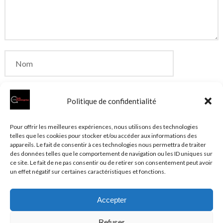
Politique de confidentialité
Enregistrer mon nom, mon e-mail et mon site dans
Pour offrir les meilleures expériences, nous utilisons des technologies
telles que les cookies pour stocker et/ou accéder aux informations des
le navigateur pour mon prochain commentaire.
appareils. Le fait de consentir à ces technologies nous permettra de traiter
des données telles que le comportement de navigation ou les ID uniques sur
ce site. Le fait de ne pas consentir ou de retirer son consentement peut avoir
un effet négatif sur certaines caractéristiques et fonctions.
Accepter
© 2026 Clubentreprise.fr
Actualité au sens large
- Mentions
Refuser