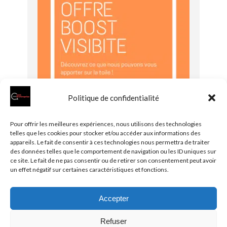
Politique de confidentialité
Pour offrir les meilleures expériences, nous utilisons des technologies
telles que les cookies pour stocker et/ou accéder aux informations des
appareils. Le fait de consentir à ces technologies nous permettra de traiter
Vous souhaitez adhérer au
des données telles que le comportement de navigation ou les ID uniques sur
club ?
ce site. Le fait de ne pas consentir ou de retirer son consentement peut avoir
un effet négatif sur certaines caractéristiques et fonctions.
Accepter
© 2026 Clubentreprise.fr
Actualité au sens large
- Mentions
Refuser