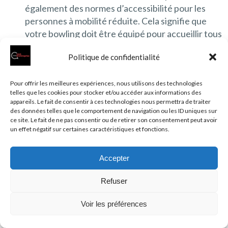
également des normes d’accessibilité pour les
personnes à mobilité réduite. Cela signifie que
votre bowling doit être équipé pour accueillir tous
les types de clients, y compris ceux qui utilisent
Politique de confidentialité
des fauteuils roulants ou ont d’autres besoins
spécifiques. Des rampes d’accès, des toilettes
adaptées et d’autres aménagements pourraient
Pour offrir les meilleures expériences, nous utilisons des technologies
telles que les cookies pour stocker et/ou accéder aux informations des
être nécessaires.
appareils. Le fait de consentir à ces technologies nous permettra de traiter
des données telles que le comportement de navigation ou les ID uniques sur
ce site. Le fait de ne pas consentir ou de retirer son consentement peut avoir
La formation et le
un effet négatif sur certaines caractéristiques et fonctions.
personnel du bowling
Accepter
Pour réussir dans le monde du bowling
, il ne suffit pas
Refuser
uniquement de disposer de compétences en gestion et
en marketing. Vous devrez aussi envisager d’élargir
Voir les préférences
votre équipe avec des professionnels spécifiques. Cela
pourrait inclure des instructeurs de bowling, qui