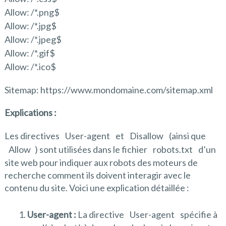
Allow: /*.png$
Allow: /*.jpg$
Allow: /*.jpeg$
Allow: /*.gif$
Allow: /*.ico$
Sitemap: https://www.mondomaine.com/sitemap.xml
Explications :
Les directives
User-agent
et
Disallow
(ainsi que
Allow
) sont utilisées dans le fichier
robots.txt
d’un
site web pour indiquer aux robots des moteurs de
recherche comment ils doivent interagir avec le
contenu du site. Voici une explication détaillée :
User-agent :
La directive
User-agent
spécifie à