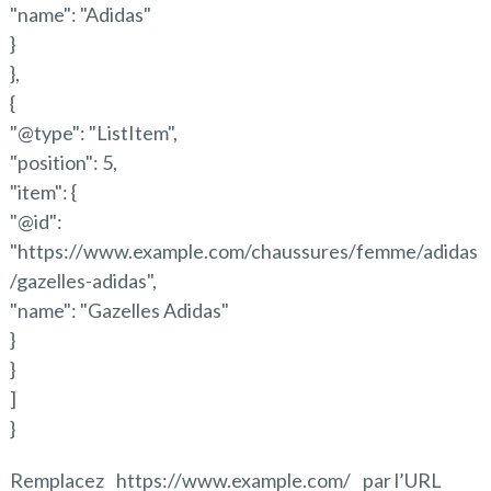
"name": "Adidas"
}
},
{
"@type": "ListItem",
"position": 5,
"item": {
"@id":
"https://www.example.com/chaussures/femme/adidas
/gazelles-adidas",
"name": "Gazelles Adidas"
}
}
]
}
Remplacez
https://www.example.com/
par l’URL