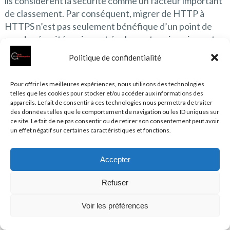
ils considèrent la sécurité comme un facteur important
de classement. Par conséquent, migrer de HTTP à
HTTPS n’est pas seulement bénéfique d’un point de
vue de sécurité, mais peut également avoir un impact
positif sur la visibilité de votre site dans les résultats de
Politique de confidentialité
recherche.
Pour offrir les meilleures expériences, nous utilisons des technologies
Lors de cette migration vers HTTPS, il est important de
telles que les cookies pour stocker et/ou accéder aux informations des
mettre en place des redirections appropriées pour
appareils. Le fait de consentir à ces technologies nous permettra de traiter
des données telles que le comportement de navigation ou les ID uniques sur
s’assurer que les utilisateurs et les moteurs de
ce site. Le fait de ne pas consentir ou de retirer son consentement peut avoir
recherche accèdent toujours à la version sécurisée de
un effet négatif sur certaines caractéristiques et fonctions.
votre site. C’est ici qu’intervient le fichier
.htaccess
pour les serveurs Apache. En ajoutant quelques lignes
Accepter
de code à ce fichier, vous pouvez configurer des
redirections automatiques qui enverront les visiteurs
Refuser
de la version non sécurisée (HTTP) vers la version
sécurisée (HTTPS) de votre site. Cela garantit non
Voir les préférences
seulement une expérience utilisateur transparente,