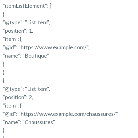
"itemListElement": [
{
"@type": "ListItem",
"position": 1,
"item": {
"@id": "https://www.example.com/",
"name": "Boutique"
}
},
{
"@type": "ListItem",
"position": 2,
"item": {
"@id": "https://www.example.com/chaussures/",
"name": "Chaussures"
}