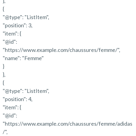
},
{
"@type": "ListItem",
"position": 3,
"item": {
"@id":
"https://www.example.com/chaussures/femme/",
"name": "Femme"
}
},
{
"@type": "ListItem",
"position": 4,
"item": {
"@id":
"https://www.example.com/chaussures/femme/adidas
/",