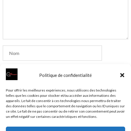
Politique de confidentialité
Enregistrer mon nom, mon e-mail et mon site dans
Pour offrir les meilleures expériences, nous utilisons des technologies
telles que les cookies pour stocker et/ou accéder aux informations des
le navigateur pour mon prochain commentaire.
appareils. Le fait de consentir à ces technologies nous permettra de traiter
des données telles que le comportement de navigation ou les ID uniques sur
ce site. Le fait de ne pas consentir ou de retirer son consentement peut avoir
un effet négatif sur certaines caractéristiques et fonctions.